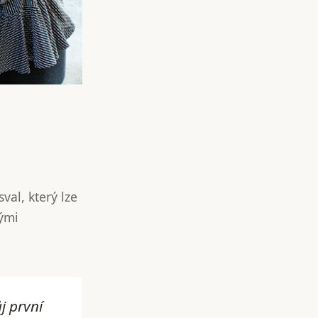
val, který lze
vými
j první