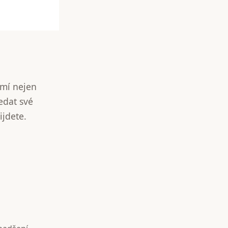
umí nejen
edat své
ijdete.