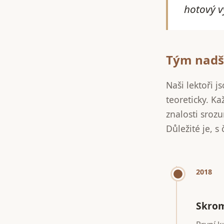
hotový v
Tým nadš
Naši lektoři j
teoreticky. K
znalosti srozu
Důležité je, s
2018
Skrom