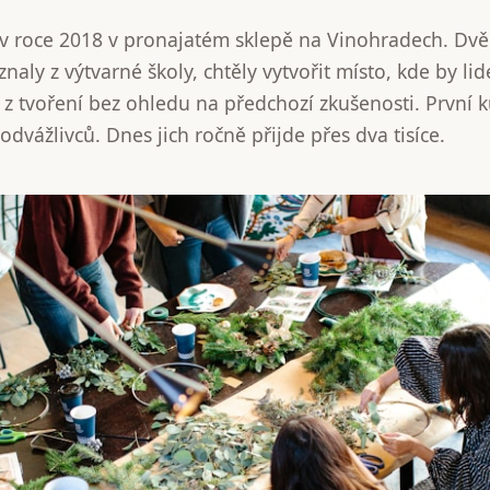
 v roce 2018 v pronajatém sklepě na Vinohradech. Dv
znaly z výtvarné školy, chtěly vytvořit místo, kde by li
t z tvoření bez ohledu na předchozí zkušenosti. První 
 odvážlivců. Dnes jich ročně přijde přes dva tisíce.