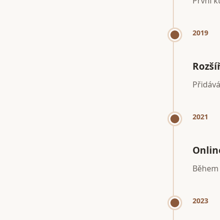
První k
2019
Rozší
Přidává
2021
Onlin
Během p
2023