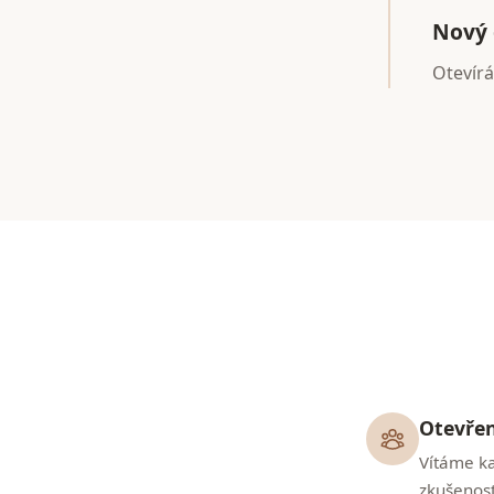
Nový
Otevírá
Otevře
Vítáme ka
zkušenost