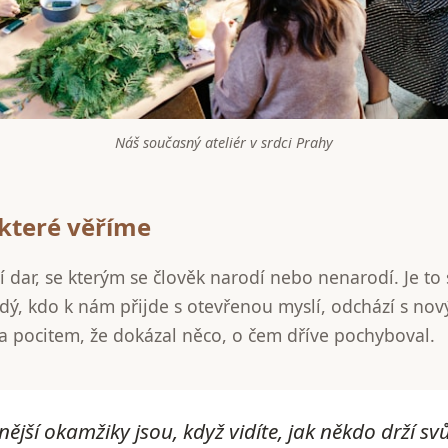
Náš současný ateliér v srdci Prahy
, které věříme
í dar, se kterým se člověk narodí nebo nenarodí. Je to s
ždý, kdo k nám přijde s otevřenou myslí, odchází s no
 pocitem, že dokázal něco, o čem dříve pochyboval.
ější okamžiky jsou, když vidíte, jak někdo drží svů