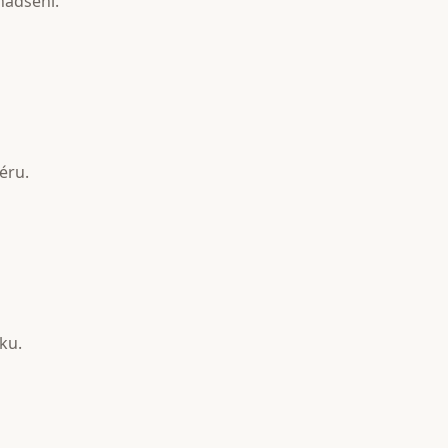
nadšení.
éru.
ku.