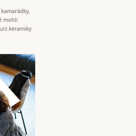
ě kamarádky,
dé mohli
kurz keramiky