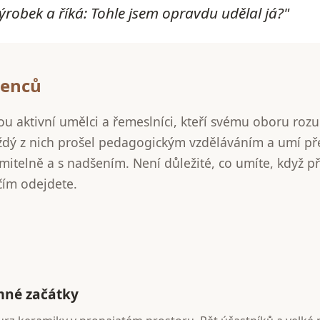
ýrobek a říká: Tohle jsem opravdu udělal já?"
enců
sou aktivní umělci a řemeslníci, kteří svému oboru roz
aždý z nich prošel pedagogickým vzděláváním a umí př
mitelně a s nadšením. Není důležité, co umíte, když př
 čím odejdete.
né začátky