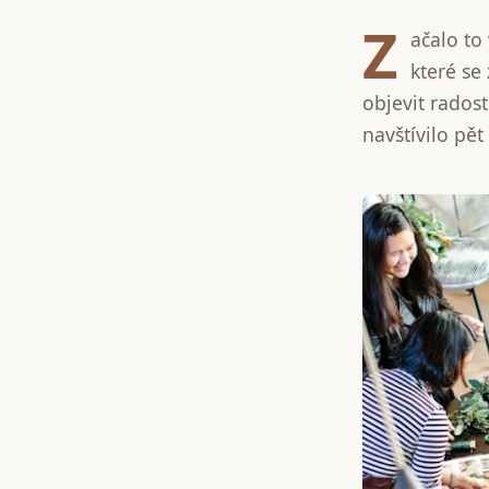
Z
ačalo to
které se 
objevit rados
navštívilo pět