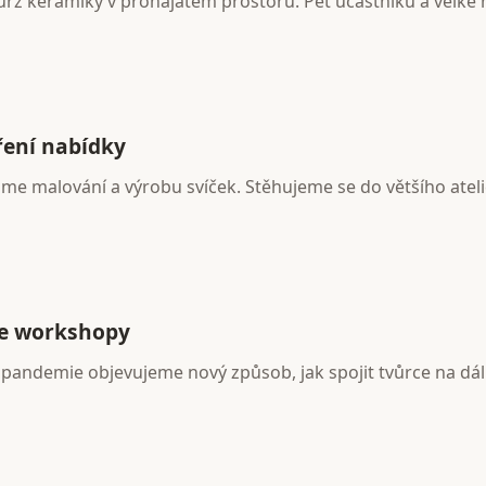
urz keramiky v pronajatém prostoru. Pět účastníků a velké 
ření nabídky
me malování a výrobu svíček. Stěhujeme se do většího ateli
e workshopy
andemie objevujeme nový způsob, jak spojit tvůrce na dál