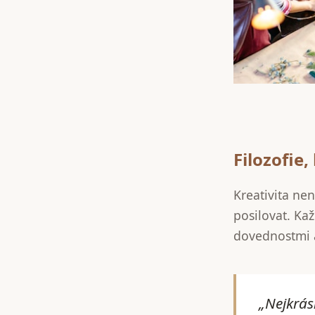
Filozofie
Kreativita nen
posilovat. Ka
dovednostmi a
„Nejkrásn