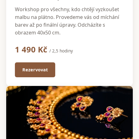
Workshop pro všechny, kdo chtějí vyzkoušet
malbu na plátno. Provedeme vás od míchání
barev až po finální úpravy. Odcházíte s
obrazem 40x50 cm.
1 490 Kč
/ 2,5 hodiny
Rezervovat