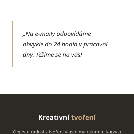
„Na e-maily odpovídáme
obvykle do 24 hodin v pracovní
dny. Těšíme se na vás!"
Kreativní
tvoření
Objevte radost z tvoření vlastníma rukama. Kurzy a